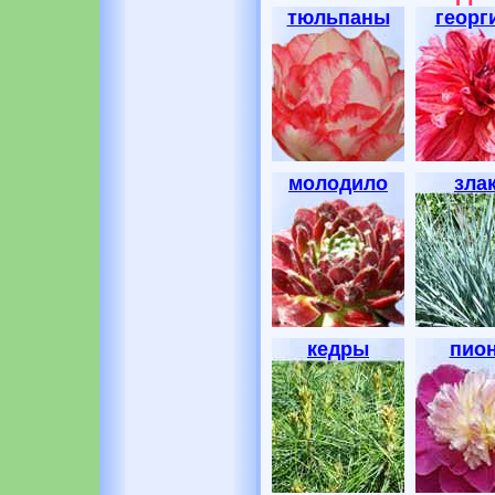
тюльпаны
георг
молодило
зла
кедры
пио