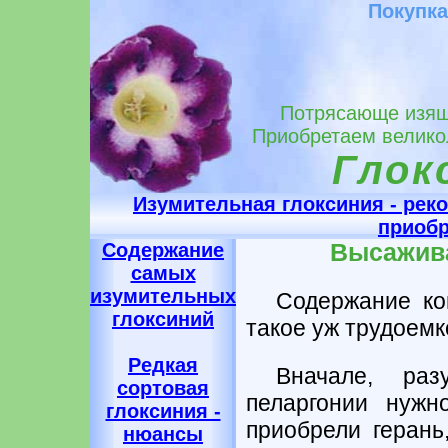
Покупка
Потрясающе изящн
Приобретаем велико
Глок
Изумительная глоксиния - ре
приобр
Содержание
Высажива
самых
изумительных
Содержание ко
глоксиний
такое уж трудоемк
Редкая
Вначале, ра
сортовая
пеларгонии нужн
глоксиния -
приобрели герань,
нюансы