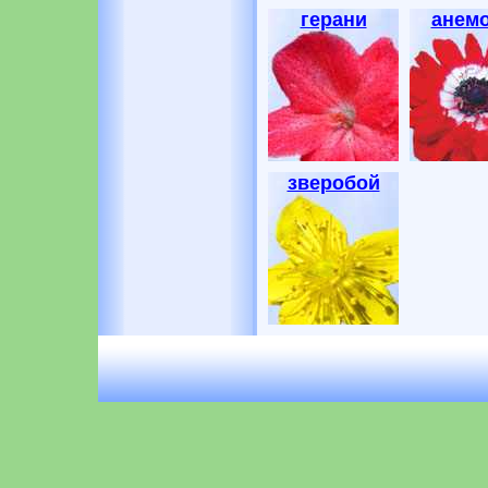
герани
анем
зверобой