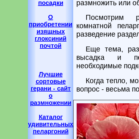
размножить или о
посадки
Посмотрим р
О
приобретении
комнатной пеларг
изящных
разведение разде
глоксиний
почтой
Еще тема, раз
высадка и пер
необходимые подк
Лучшие
Когда тепло, мо
сортовые
вопрос - весьма п
герани - сайт
о
размножении
Каталог
удивительных
пеларгоний