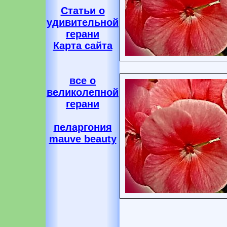
Статьи о
удивительной
герани
Карта сайта
все о
великолепной
герани
пеларгония
mauve beauty