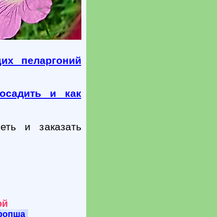
щих пеларгоний
осадить и как
еть и заказать
ой
ропша