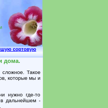
и
йшую сортовую
и дома.
 сложное. Такое
ов, которые мы и
ни нужно где-то
 в дальнейшем -
.