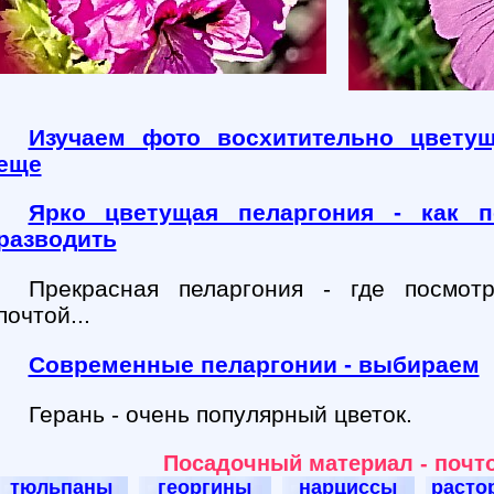
Изучаем фото восхитительно цвету
еще
Ярко цветущая пеларгония - как п
разводить
Прекрасная пеларгония - где посмотр
почтой...
Современные пеларгонии - выбираем
Герань - очень популярный цветок.
Посадочный материал - почт
тюльпаны
георгины
нарциссы
расто