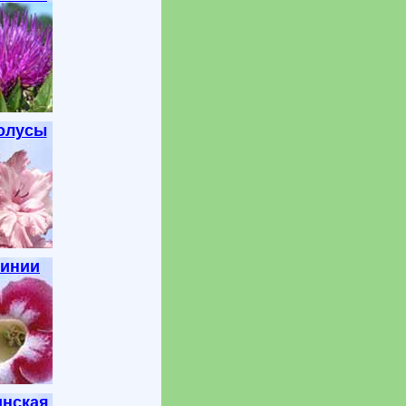
олусы
синии
инская