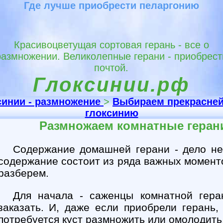
Где лучше приобрести пеларгонию
Красивоцветущая сортовая герань - все о
размножении. Великолепные герани - приобрест
почтой.
Глоксинии.рф
синии - размножение
>
Выбираем прекрасне
глоксинию
Размножаем комнатные геран
Содержание домашней герани - дело не
содержание состоит из ряда важных момент
разберем.
Для начала - саженцы комнатной гера
заказать. И, даже если приобрели герань,
потребуется куст размножить или омолодить