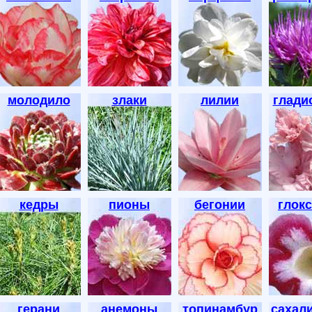
молодило
злаки
лилии
глади
кедры
пионы
бегонии
глок
герани
анемоны
топинамбур
сахал