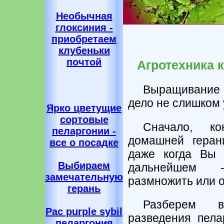
Необычная
глоксиния -
приобретаем
клубеньки
почтой
Агротехника 
Выращивание 
дело не слишком 
Ярко цветущие
сортовые
Сначало, к
пеларгонии -
домашней геран
все о посадке
даже когда Вы 
Выбираем
дальнейшем -
замечательную
размножить или 
герань
Разберем в
Pac purple sybil
разведения пела
пеларгония