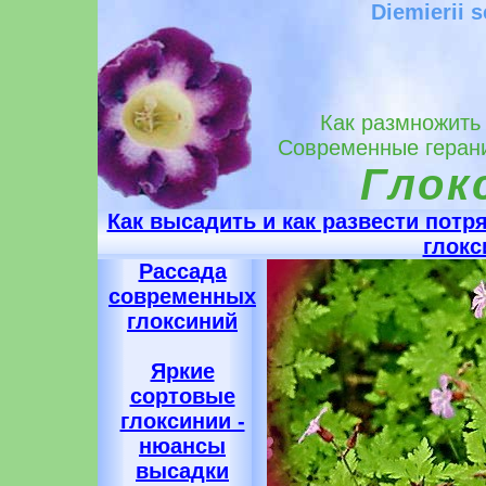
Diemierii 
Как размножить
Современные герани
Глок
Как высадить и как развести пот
глокс
Рассада
современных
глоксиний
Яркие
сортовые
глоксинии -
нюансы
высадки