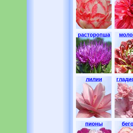
расторопша
моло
лилии
глади
пионы
бег