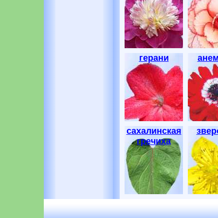
герани
ане
сахалинская
звер
гречиха