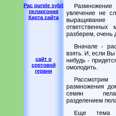
Размножение
Pac purple sybil
пеларгония
увлечение не с
Карта сайта
выращивани
ответственных 
разберем, очень 
Вначале - ра
взять. И, если Вы
сайт о
нибудь - придетс
сортовой
омолодить.
герани
Рассмотри
размножения до
семян пелар
разделением пела
Еще тема 