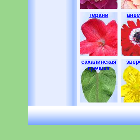
герани
ане
сахалинская
звер
гречиха