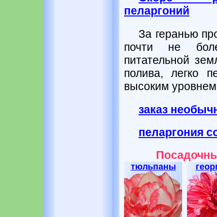
пеларгоний
За геранью про
почти не бол
питательной зем
полива, легко п
высоким уровнем
заказ необыч
пеларгония co
Посадочны
тюльпаны
геор