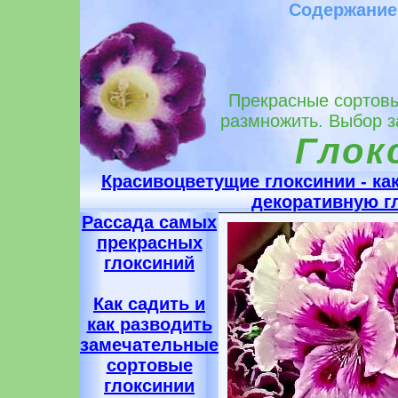
Содержание
Прекрасные сортовые
размножить. Выбор з
Глок
Красивоцветущие глоксинии - ка
декоративную г
Рассада самых
прекрасных
глоксиний
Как садить и
как разводить
замечательные
сортовые
глоксинии