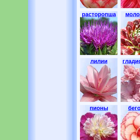
расторопша
моло
лилии
глади
пионы
бег