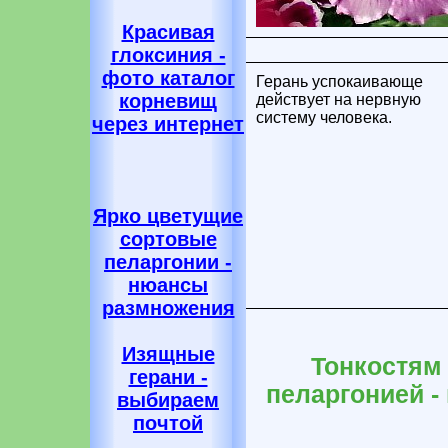
Красивая
глоксиния -
фото каталог
Герань успокаивающе
корневищ
действует на нервную
систему человека.
через интернет
Ярко цветущие
сортовые
пеларгонии -
нюансы
размножения
Изящные
Тонкостям 
герани -
пеларгонией -
выбираем
почтой