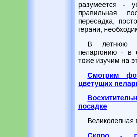
разумеется - у
правильная по
пересадка, пост
герани, необходи
В летнюю п
пеларгонию - в
тоже изучим на э
Смотрим фот
цветущих пелар
Восхититель
посадке
Великолепная г
Скоро - ре