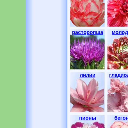
расторопша
молод
лилии
гладио
пионы
бего