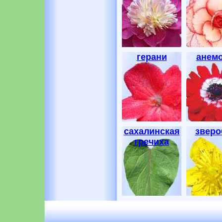
герани
анем
сахалинская
зверо
гречиха