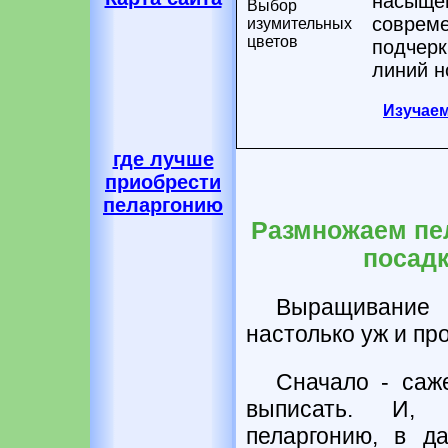
насыщен
Выбор
совреме
изумительных
цветов
подчерк
линий н
Изучае
где лучше
приобрести
пеларгонию
Размножаем пел
посадк
Выращивание
настолько уж и пр
Сначало - саж
выписать. И, 
пеларгонию, в д