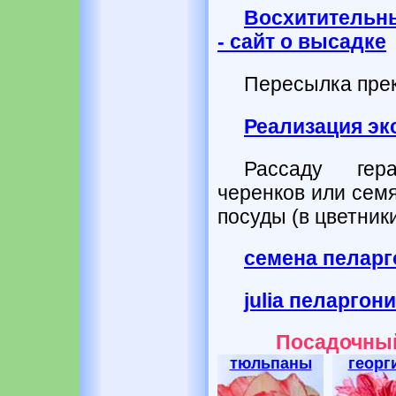
Восхитительн
- сайт о высадке
Пересылка прек
Реализация э
Рассаду гер
черенков или семя
посуды (в цветники
семена пеларг
julia пеларгон
Посадочный
тюльпаны
георг