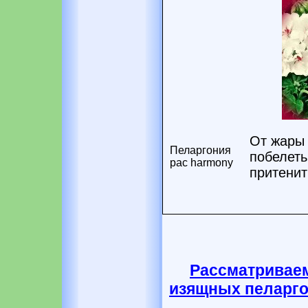
От жары 
Пеларгония
побелеть
pac harmony
притенит
Рассматрива
изящных пеларг