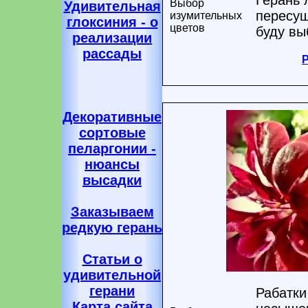
Герань 
Выбор
Удивительная
пересуш
изумительных
глоксиния - о
цветов
буду вы
реализации
рассады
Декоративные
сортовые
пеларгонии -
нюансы
высадки
Заказываем
редкую герань
Статьи о
удивительной
герани
Рабатки
Карта сайта