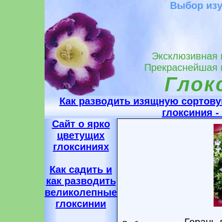
Выбор из
Эксклюзивная г
Прекраснейшая г
Глок
Как разводить изящную сортов
глоксиния 
Сайт о ярко
цветущих
глоксиниях
Как садить и
как разводить
великолепные
глоксинии